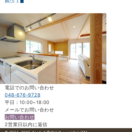
前へ
1
2
投
稿
の
ペ
ー
ジ
送
り
電話でのお問い合わせ
048-676-9728
平日：10:00~18:00
メールでお問い合わせ
お問い合わせ
2営業日以内に返信