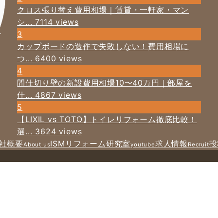
クロス張り替え費用相場｜賃貸・一軒家・マン
シ...
7114 views
3
す
カップボードの造作で失敗しない！費用相場に
つ...
6400 views
4
間仕切り壁の新設費用相場10〜40万円｜部屋を
仕...
4867 views
5
【LIXIL vs TOTO】トイレリフォーム徹底比較！
選...
3624 views
社概要
ISMリフォーム研究室
求人情報
投
About us
youtube
Recruit